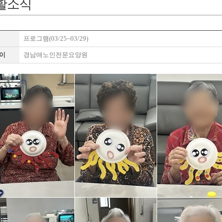
활소식
프로그램(03/25~03/29)
이
경남애노인전문요양원