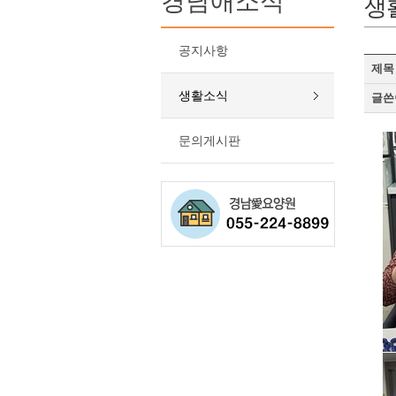
경남애소식
생
공지사항
제목
생활소식
글쓴
문의게시판