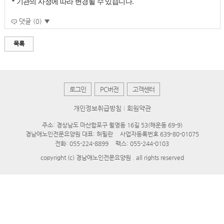
* 기관의 사정에 따라 변경될 수 있습니다.
댓글 (0) ▼
목록
로그인
PC버전
고객센터
개인정보취급방침
회원약관
주소: 경상남도 마산합포구 월영동 16길 53(해운동 69-9)
경남애노인전문요양원 대표: 허필란
사업자등록번호 639-80-01075
전화:
055-224-8899
팩스: 055-244-0103
copyright (c) 경남애노인전문요양원 . all rights reserved