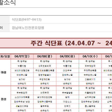
활소식
식단표(04/07~04/13)
이
경남애노인전문요양원