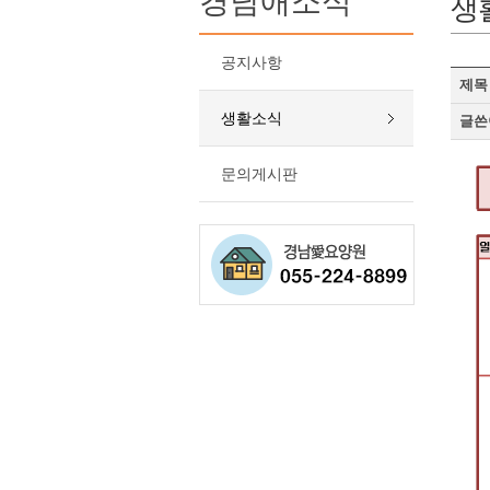
경남애소식
생
공지사항
제목
생활소식
글쓴
문의게시판