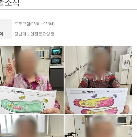
활소식
프로그램(05/01~05/04)
이
경남애노인전문요양원