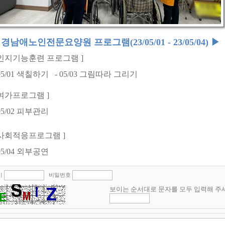
◀
경남애노인전문요양원 프로그램
(23/05/01 - 23/05/04)
▶
인지기능훈련 프로그램
]
05/01
색칠하기
- 05/03
그림따라 그리기
여가프로그램
]
05/02
피부관리
사회적응프로그램
]
05/04
외부공연
이
비밀번호
보이는 순서대로 문자를 모두 입력해 주