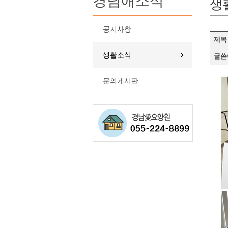
경남애소식
생
공지사항
제목
생활소식
글쓴
문의게시판