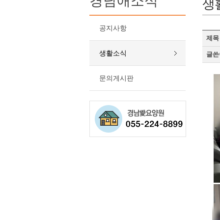
경남애소식
생
공지사항
제목
생활소식
글쓴
문의게시판