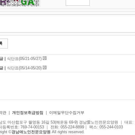
록
글 |
식단표(05/21-05/27)
글 |
식단표(05/14-05/20)
약관
|
개인정보취급방침
|
이메일무단수집거부
도 마산합포구 월영동 16길 53(해운동 69-9) 경남愛노인전문요양원 ｜ 대표:
록번호: 769-74-00153 ｜ 전화: 055-224-8899｜ 팩스: 055-244-0103
right ©
경남애노인전문요양원
All rights reserved.