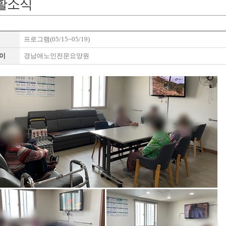
활소식
프로그램(05/15~05/19)
이
경남애노인전문요양원