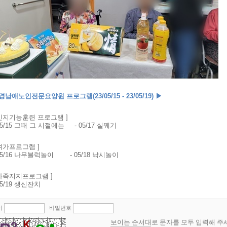
경남애노인전문요양원 프로그램
(23/05/15 - 23/05/19)
▶
인지기능훈련 프로그램
]
05/15
그때 그 시절에는
- 05/17
실꿰기
여가프로그램
]
05/16
나무블럭놀이
- 05/18
낚시놀이
가족지지프로그램
]
05/19
생신잔치
이
비밀번호
보이는 순서대로 문자를 모두 입력해 주