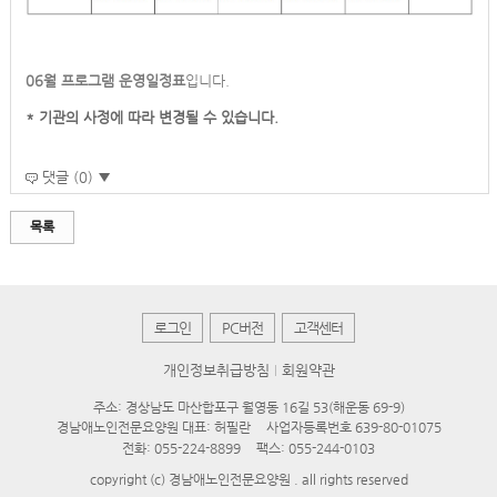
06월 프로그램 운영일정표
입니다.
* 기관
의 사정에 따라 변경될 수 있습니다.
댓글 (0) ▼
목록
로그인
PC버전
고객센터
개인정보취급방침
회원약관
주소: 경상남도 마산합포구 월영동 16길 53(해운동 69-9)
경남애노인전문요양원 대표: 허필란
사업자등록번호 639-80-01075
전화:
055-224-8899
팩스: 055-244-0103
copyright (c) 경남애노인전문요양원 . all rights reserved