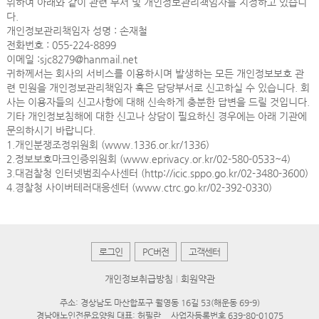
위하여 아래와 같이 관련 부서 및 개인정보관리책임자를 지정하고 있습니
다.
개인정보관리책임자 성명 : 손재철
전화번호 : 055-224-8899
이메일 :sjc8279@hanmail.net
귀하께서는 회사의 서비스를 이용하시며 발생하는 모든 개인정보보호 관
련 민원을 개인정보관리책임자 혹은 담당부서로 신고하실 수 있습니다. 회
사는 이용자들의 신고사항에 대해 신속하게 충분한 답변을 드릴 것입니다.
기타 개인정보침해에 대한 신고나 상담이 필요하신 경우에는 아래 기관에
문의하시기 바랍니다.
1.개인분쟁조정위원회 (www.1336.or.kr/1336)
2.정보보호마크인증위원회 (www.eprivacy.or.kr/02-580-0533~4)
3.대검찰청 인터넷범죄수사센터 (http://icic.sppo.go.kr/02-3480-3600)
4.경찰청 사이버테러대응센터 (www.ctrc.go.kr/02-392-0330)
로그인
PC버전
고객센터
개인정보취급방침
회원약관
주소: 경상남도 마산합포구 월영동 16길 53(해운동 69-9)
경남애노인전문요양원 대표: 허필란
사업자등록번호 639-80-01075